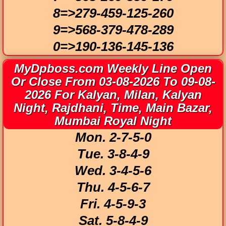
8=>279-459-125-260
9=>568-379-478-289
0=>190-136-145-136
MyDpboss.com Weekly Line Open
Or Close From 03-08-2026 To 09-08-
2026 For Kalyan, Milan, Kalyan
Night, Rajdhani, Time, Main Bazar,
Mumbai Royal Night
Mon. 2-7-5-0
Tue. 3-8-4-9
Wed. 3-4-5-6
Thu. 4-5-6-7
Fri. 4-5-9-3
Sat. 5-8-4-9