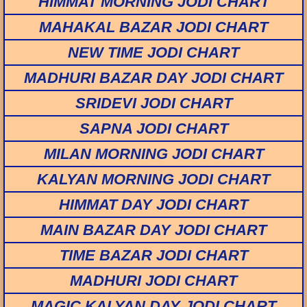
HIMMAT MORNING JODI CHART
MAHAKAL BAZAR JODI CHART
NEW TIME JODI CHART
MADHURI BAZAR DAY JODI CHART
SRIDEVI JODI CHART
SAPNA JODI CHART
MILAN MORNING JODI CHART
KALYAN MORNING JODI CHART
HIMMAT DAY JODI CHART
MAIN BAZAR DAY JODI CHART
TIME BAZAR JODI CHART
MADHURI JODI CHART
MAGIC KALYAN DAY JODI CHART