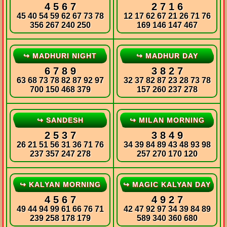
4 5 6 7
2 7 1 6
45 40 54 59 62 67 73 78
12 17 62 67 21 26 71 76
356 267 240 250
169 146 147 467
↪ MADHURI NIGHT
↪ MADHUR DAY
6 7 8 9
3 8 2 7
63 68 73 78 82 87 92 97
32 37 82 87 23 28 73 78
700 150 468 379
157 260 237 278
↪ SANDESH
↪ MILAN MORNING
2 5 3 7
3 8 4 9
26 21 51 56 31 36 71 76
34 39 84 89 43 48 93 98
237 357 247 278
257 270 170 120
↪ KALYAN MORNING
↪ MAGIC KALYAN DAY
4 5 6 7
4 9 2 7
49 44 94 99 61 66 76 71
42 47 92 97 34 39 84 89
239 258 178 179
589 340 360 680