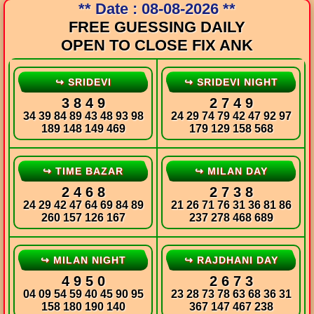
** Date : 08-08-2026 **
FREE GUESSING DAILY
OPEN TO CLOSE FIX ANK
↪ SRIDEVI
↪ SRIDEVI NIGHT
3 8 4 9
2 7 4 9
34 39 84 89 43 48 93 98
24 29 74 79 42 47 92 97
189 148 149 469
179 129 158 568
↪ TIME BAZAR
↪ MILAN DAY
2 4 6 8
2 7 3 8
24 29 42 47 64 69 84 89
21 26 71 76 31 36 81 86
260 157 126 167
237 278 468 689
↪ MILAN NIGHT
↪ RAJDHANI DAY
4 9 5 0
2 6 7 3
04 09 54 59 40 45 90 95
23 28 73 78 63 68 36 31
158 180 190 140
367 147 467 238