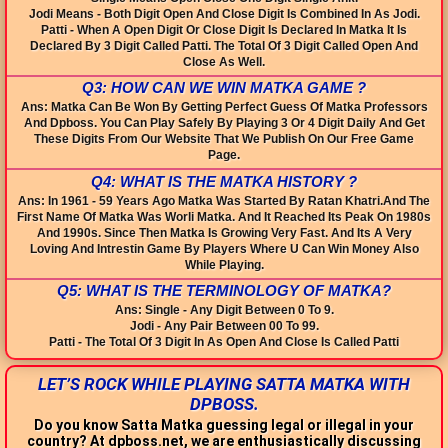
Jodi Means - Both Digit Open And Close Digit Is Combined In As Jodi.
Patti - When A Open Digit Or Close Digit Is Declared In Matka It Is
Declared By 3 Digit Called Patti. The Total Of 3 Digit Called Open And
Close As Well.
Q3: HOW CAN WE WIN MATKA GAME ?
Ans: Matka Can Be Won By Getting Perfect Guess Of Matka Professors
And Dpboss. You Can Play Safely By Playing 3 Or 4 Digit Daily And Get
These Digits From Our Website That We Publish On Our Free Game
Page.
Q4: WHAT IS THE MATKA HISTORY ?
Ans: In 1961 - 59 Years Ago Matka Was Started By Ratan Khatri.and The
First Name Of Matka Was Worli Matka. And It Reached Its Peak On 1980s
And 1990s. Since Then Matka Is Growing Very Fast. And Its A Very
Loving And Intrestin Game By Players Where U Can Win Money Also
While Playing.
Q5: WHAT IS THE TERMINOLOGY OF MATKA?
Ans: Single - Any Digit Between 0 To 9.
Jodi - Any Pair Between 00 To 99.
Patti - The Total Of 3 Digit In As Open And Close Is Called Patti
LET’S ROCK WHILE PLAYING SATTA MATKA WITH
DPBOSS.
Do you know Satta Matka guessing legal or illegal in your
country? At dpboss.net, we are enthusiastically discussing