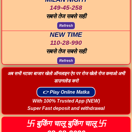
HIMMAT MORNING - 5
149-45-258
MILAN MORNING - 3
सबसे तेज सबसे सही
KALYAN MORNING - 6
MAGIC KALYAN DAY - 6
Refresh
SAPNA NIGHT - 8
HIMMAT DAY - 9
NEW TIME
HIMMAT DAY - 4
110-28-990
HIMMAT NIGHT - 1
GOLDAN - 2
सबसे तेज सबसे सही
Refresh
अब सभी मटका बाजार खेलो ऑनलाइन ऐप पर रोज खेलो रोज कमाओ अभी
डाउनलोड करो
👉 Play Online Matka
With 100% Trusted App (NEW)
Super Fast deposit and withdrawal
卐 बुकिंग चालू बुकिंग चालू 卐