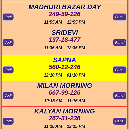
MADHURI BAZAR DAY
249-59-126
Jodi
Panel
11:55 AM 12:55 PM
SRIDEVI
137-18-477
Jodi
Panel
11:35 AM 12:35 PM
SAPNA
560-12-246
Jodi
Panel
12:10 PM 01:10 PM
MILAN MORNING
667-99-126
Jodi
Panel
10:15 AM 11:15 AM
KALYAN MORNING
267-51-236
Jodi
Panel
11:10 AM 12:15 PM