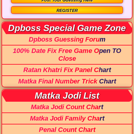
Post Your Guessing Here
REGISTER
Dpboss Special Game Zone
Dpboss Guessing Forum
100% Date Fix Free Game Open TO
Close
Ratan Khatri Fix Panel Chart
Matka Final Number Trick Chart
Matka Jodi List
Matka Jodi Count Chart
Matka Jodi Family Chart
Penal Count Chart