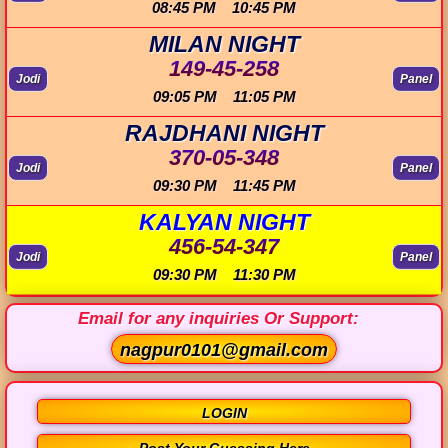
08:45 PM 10:45 PM
MILAN NIGHT
149-45-258
Jodi
Panel
09:05 PM 11:05 PM
RAJDHANI NIGHT
370-05-348
Jodi
Panel
09:30 PM 11:45 PM
KALYAN NIGHT
456-54-347
Jodi
Panel
09:30 PM 11:30 PM
Email for any inquiries Or Support:
nagpur0101@gmail.com
LOGIN