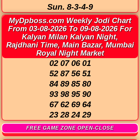
Sun. 8-3-4-9
MyDpboss.com Weekly Jodi Chart
From 03-08-2026 To 09-08-2026 For
Kalyan Milan Kalyan Night,
Rajdhani Time, Main Bazar, Mumbai
Royal Night Market
02 07 06 01
52 87 56 51
84 89 85 80
93 98 95 90
67 62 69 64
23 28 24 29
FREE GAME ZONE OPEN-CLOSE