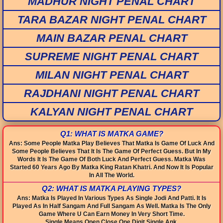
MADHUR NIGHT PENAL CHART
TARA BAZAR NIGHT PENAL CHART
MAIN BAZAR PENAL CHART
SUPREME NIGHT PENAL CHART
MILAN NIGHT PENAL CHART
RAJDHANI NIGHT PENAL CHART
KALYAN NIGHT PENAL CHART
Q1: WHAT IS MATKA GAME?
Ans: Some People Matka Play Believes That Matka Is Game Of Luck And
Some People Believes That It Is The Game Of Perfect Guess. But In My
Words It Is The Game Of Both Luck And Perfect Guess. Matka Was
Started 60 Years Ago By Matka King Ratan Khatri. And Now It Is Popular
In All The World.
Q2: WHAT IS MATKA PLAYING TYPES?
Ans: Matka Is Played In Various Types As Single Jodi And Patti. It Is
Played As In Half Sangam And Full Sangam As Well. Matka Is The Only
Game Where U Can Earn Money In Very Short Time.
Single Means Open Close One Digit Single Ank.